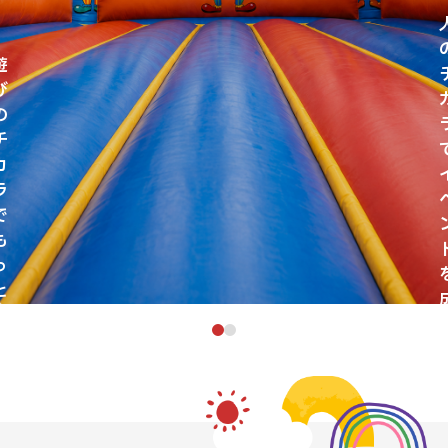
遊
び
の
チ
カ
ラ
で
も
っ
と
楽
し
く
ILE
HA