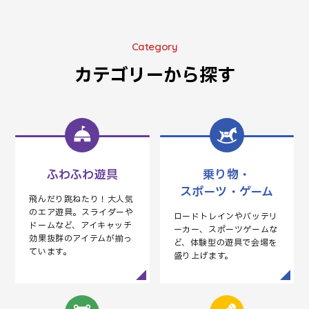
F
JOY
SAF
ACTION
Category
カテゴリーから探す
ふわふわ遊具
乗り物・
スポーツ・ゲーム
飛んだり跳ねたり！大人気
のエア遊具。スライダーや
ロードトレインやバッテリ
ドームなど、アイキャッチ
ーカー、スポーツゲームな
効果抜群のアイテムが揃っ
ど、体験型の遊具で会場を
ています。
盛り上げます。