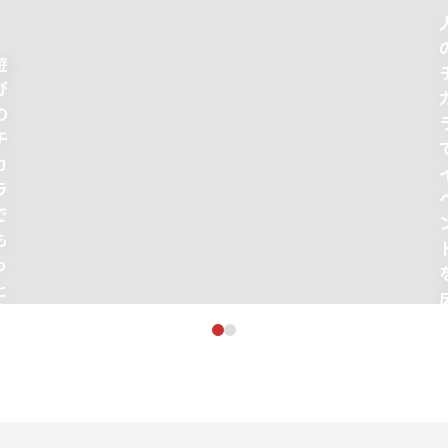
人
の
チ
カ
ラ
で
イ
ベ
ン
ト
を
成
功
に
導
SM
く
PPY