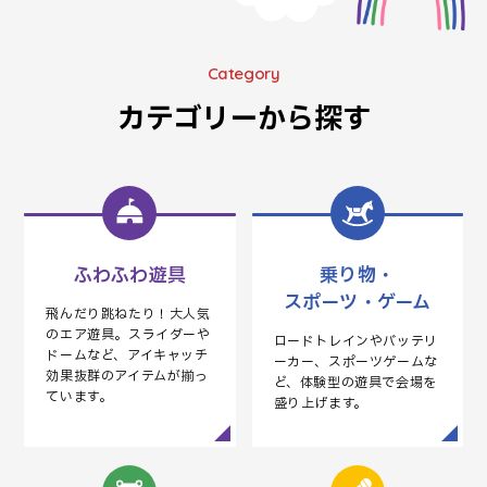
F
JOY
SAF
ACTION
Category
カテゴリーから探す
ふわふわ遊具
乗り物・
スポーツ・ゲーム
飛んだり跳ねたり！大人気
のエア遊具。スライダーや
ロードトレインやバッテリ
ドームなど、アイキャッチ
ーカー、スポーツゲームな
効果抜群のアイテムが揃っ
ど、体験型の遊具で会場を
ています。
盛り上げます。