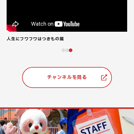
人生にフワフワはつきもの篇
ハ
チャンネルを見る