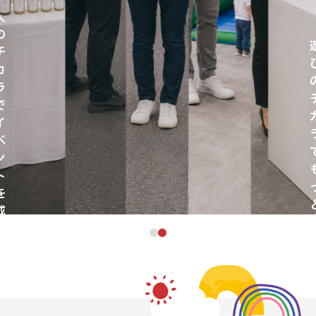
人
の
チ
カ
ラ
で
イ
ベ
ン
ト
を
成
功
に
導
SM
く
PPY